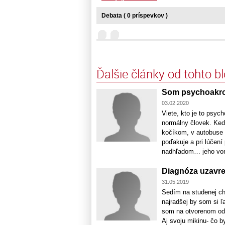
Debata ( 0 príspevkov )
Ďalšie články od tohto b
Som psychoakro
03.02.2020
Viete, kto je to psyc
normálny človek. Keď 
kočíkom, v autobuse 
poďakuje a pri lúčen
nadhľadom… jeho vonk
Diagnóza uzavre
31.05.2019
Sedím na studenej ch
najradšej by som si ľ
som na otvorenom odd
Aj svoju mikinu- čo b