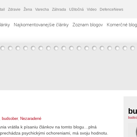
tail
Zdravie
Žena
Varecha
Záhrada
Užitočná
Video
DefenceNews
lánky
Najkomentovanejšie články
Zoznam blogov
Komerčné blog
bu
budso
,
budsober
,
Nezaradené
nia vrátila k písaniu článkov na tomto blogu…plná
si prechádza psychickými ochoreniami, má svoju hodnotu.