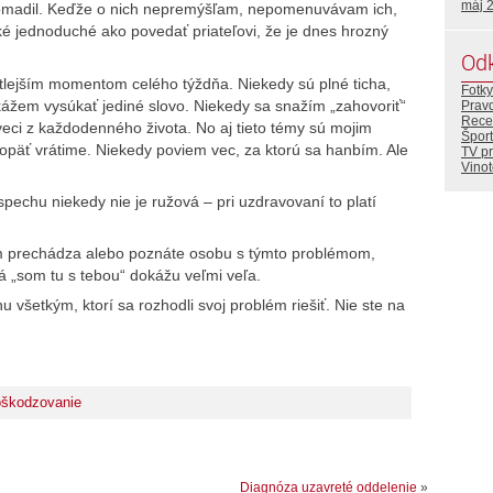
máj 
hromadil. Keďže o nich nepremýšľam, nepomenuvávam ich,
aké jednoduché ako povedať priateľovi, že je dnes hrozný
Od
tlejším momentom celého týždňa. Niekedy sú plné ticha,
Fotky
kážem vysúkať jediné slovo. Niekedy sa snažím „zahovoriť“
Prav
Rece
veci z každodenného života. No aj tieto témy sú mojim
Šport
päť vrátime. Niekedy poviem vec, za ktorú sa hanbím. Ale
TV p
Vino
spechu niekedy nie je ružová – pri uzdravovaní to platí
om prechádza alebo poznáte osobu s týmto problémom,
 „som tu s tebou“ dokážu veľmi veľa.
všetkým, ktorí sa rozhodli svoj problém riešiť. Nie ste na
škodzovanie
Diagnóza uzavreté oddelenie
»