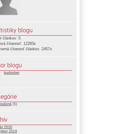
tistiky blogu
t článkov: 5
ová čítanosť: 12283x
merná čítanosť článkov: 2457x
or blogu
budsober
egórie
radené
(5)
hív
uár 2020
mber 2019