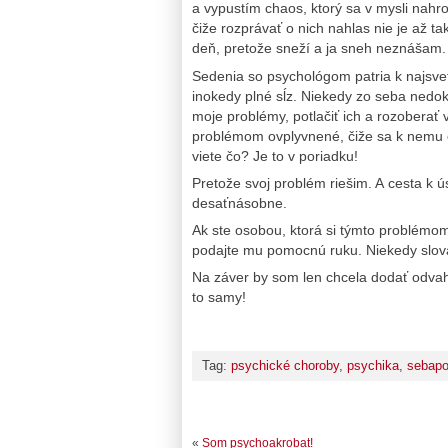
a vypustím chaos, ktorý sa v mysli na
čiže rozprávať o nich nahlas nie je až t
deň, pretože sneží a ja sneh neznášam.
Sedenia so psychológom patria k najsve
inokedy plné sĺz. Niekedy zo seba nedo
moje problémy, potlačiť ich a rozoberať 
problémom ovplyvnené, čiže sa k nemu o
viete čo? Je to v poriadku!
Pretože svoj problém riešim. A cesta k ú
desaťnásobne.
Ak ste osobou, ktorá si týmto problém
podajte mu pomocnú ruku. Niekedy slová
Na záver by som len chcela dodať odvahu 
to samy!
Tag:
psychické choroby
,
psychika
,
sebapo
«
Som psychoakrobat!