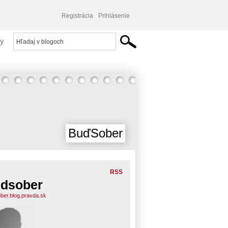
Registrácia
Prihlásenie
y
BuďSober
RSS
dsober
ber.blog.pravda.sk