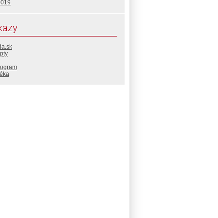
2019
kazy
da.sk
pty
rogram
téka