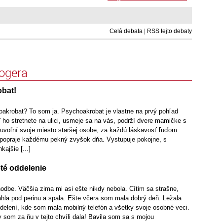
Celá debata
|
RSS tejto debaty
logera
bat!
hoakrobat? To som ja. Psychoakrobat je vlastne na prvý pohľad
ho stretnete na ulici, usmeje sa na vás, podrží dvere mamičke s
uvoľní svoje miesto staršej osobe, za každú láskavosť ľuďom
í popraje každému pekný zvyšok dňa. Vystupuje pokojne, s
ajšie [...]
té oddelenie
odbe. Väčšia zima mi asi ešte nikdy nebola. Cítim sa strašne,
ahla pod perinu a spala. Ešte včera som mala dobrý deň. Ležala
elení, kde som mala mobilný telefón a všetky svoje osobné veci.
y som za ňu v tejto chvíli dala! Bavila som sa s mojou