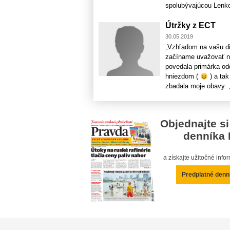
spolubývajúcou Lenkou
Útržky z ECT
30.05.2019
„Vzhľadom na vašu di
začíname uvažovať na
povedala primárka odd
hniezdom (
) a ta
zbadala moje obavy: „N
Objednajte si
denníka 
a získajte užitočné inf
Predplatné denn