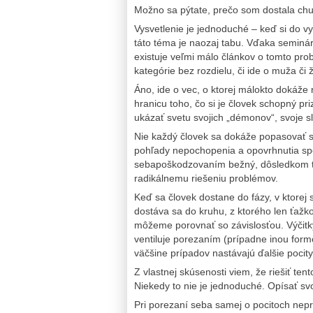
Možno sa pýtate, prečo som dostala chu
Vysvetlenie je jednoduché – keď si do v
táto téma je naozaj tabu. Vďaka seminá
existuje veľmi málo článkov o tomto prob
kategórie bez rozdielu, či ide o muža či
Áno, ide o vec, o ktorej málokto dokáže 
hranicu toho, čo si je človek schopný pri
ukázať svetu svojich „démonov“, svoje sla
Nie každý človek sa dokáže popasovať 
pohľady nepochopenia a opovrhnutia spoja
sebapoškodzovaním bežný, dôsledkom te
radikálnemu riešeniu problémov.
Keď sa človek dostane do fázy, v ktorej s
dostáva sa do kruhu, z ktorého len ťažk
môžeme porovnať so závislosťou. Výčitky
ventiluje porezaním (prípadne inou form
väčšine prípadov nastávajú ďalšie pocity z
Z vlastnej skúsenosti viem, že riešiť te
Niekedy to nie je jednoduché. Opísať svo
Pri porezaní seba samej o pocitoch ne