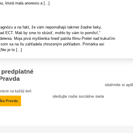
, ktorá mala anorexiu a [...]
agnózu a na fakt, že vám nepomáhajú takmer žiadne lieky,
d ECT. Mali by sme to skúsiť, mohlo by vám to pomôcť,“
elenia. Moja prvá myšlienka hneď patrila filmu Prelet nad kukučím
k som sa na ňu zahľadela zhrozeným pohľadom. Primárka asi
ie je to [...]
 predplatné
Pravda
stiahnite si ap
ormácie na každý deň
sledujte naše sociálne siete
íka Pravda