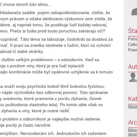
ť znova otvoriť túto tému…
yhliadavača zadáte pojem sebapoškodzovanie, zistíte, že
rnym prácam a vďaka sledovaniu výskumov som zistila, že
léme, aj napriek tomu, že postihuje ľudí každej vekovej
Šta
 ženu. Prečo si ľudia pred touto poruchou zatvárajú oči?
rozprávať. Táto téma sa tabuizuje, častokrát sa dostáva za
Poče
Celk
znať. V praxi sa zriedka stretnete s ľuďmi, ktorí sú ochotní
Prie
bosti či slabé stránky.
s ďalším veľkým problémom – s odsúdením. Keď sa
Aut
 s pocitom viny, ktorý je pre ľudí trpiacich
jto kombinácie môže byť opätovné uchýlenie sa k tomuto
a snaží svoju psychickú bolesť tlmiť bolesťou fyzickou,
o nájde východisko bez odbornej pomoci. Toto správanie
Kat
 svedomia, ktoré pramenia z pocitu zlyhania, človek
ou poškodenia vlastného tela). Po tomto akte však vo
Neza
lyhania a viny, ktoré je nutné riešiť.
nto problém s odborníkom je najlepšie možné riešenie.
Arc
je pocity je často náročné.
febr
premýšľam. Nerozoberám ich. Jednoducho ich zaženiem
dece