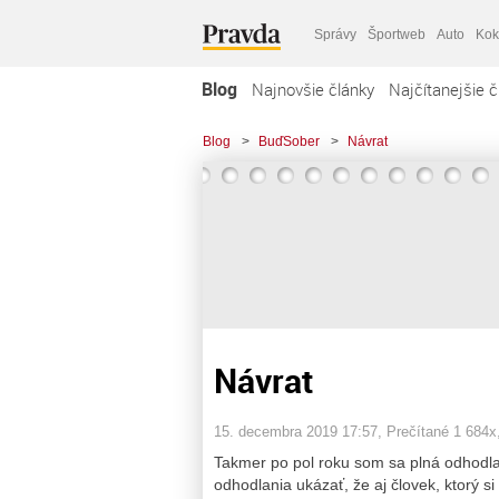
Správy
Športweb
Auto
Kok
Blog
Najnovšie články
Najčítanejšie č
Blog
>
BuďSober
>
Návrat
Návrat
15. decembra 2019 17:57
, Prečítané 1 684x
Takmer po pol roku som sa plná odhodla
odhodlania ukázať, že aj človek, ktorý 