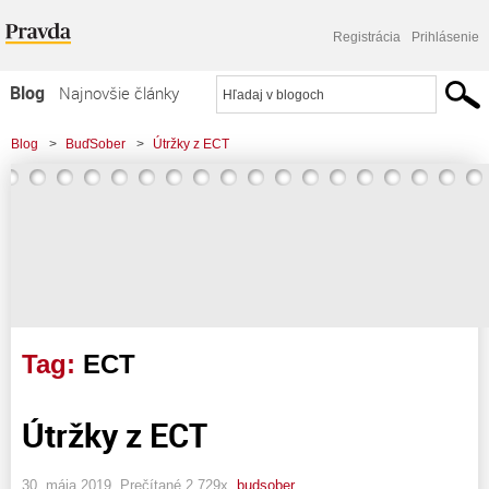
Registrácia
Prihlásenie
Blog
Najnovšie články
Najčítanejšie články
Blog
>
BuďSober
>
Útržky z ECT
Najkomentovanejšie články
Zoznam blogov
Komerčné blogy
Tag:
ECT
Útržky z ECT
30. mája 2019, Prečítané 2 729x,
budsober