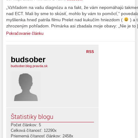
„Vzhľadom na vašu diagnózu a na fakt, že vám nepomáhajú takmer 
nad ECT. Mali by sme to skúsiť, mohlo by vám to pomôcť,“ povedal
myšlienka hneď patrila filmu Prelet nad kukučím hniezdom (
) a 
zhrozeným pohľadom. Primárka asi zbadala moje obavy: „Nie je to 
Pokračovanie článku
RSS
budsober
budsober.blog.pravda.sk
Štatistiky blogu
Počet článkov: 5
Celková čítanosť: 12290x
Priemerná čítanosť článkov: 2458x