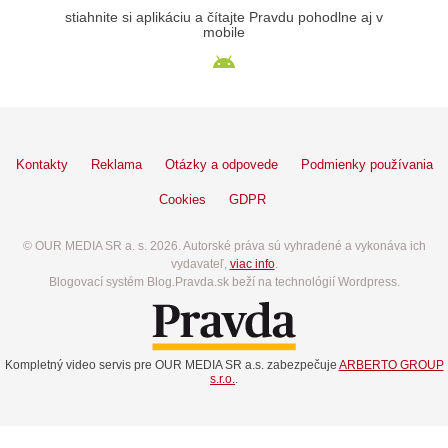
stiahnite si aplikáciu a čítajte Pravdu pohodlne aj v
mobile
Kontakty
Reklama
Otázky a odpovede
Podmienky používania
Cookies
GDPR
© OUR MEDIA SR a. s. 2026. Autorské práva sú vyhradené a vykonáva ich
vydavateľ,
viac info
.
Blogovací systém Blog.Pravda.sk beží na technológií Wordpress.
Kompletný video servis pre OUR MEDIA SR a.s. zabezpečuje
ARBERTO GROUP
s.r.o.
.