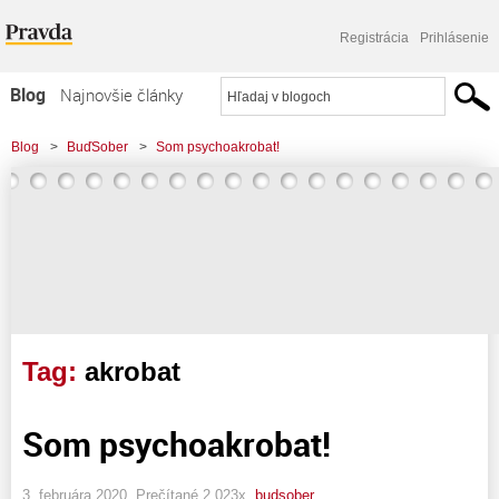
Registrácia
Prihlásenie
Blog
Najnovšie články
Najčítanejšie články
Blog
>
BuďSober
>
Som psychoakrobat!
Najkomentovanejšie články
Zoznam blogov
Komerčné blogy
Tag:
akrobat
Som psychoakrobat!
3. februára 2020, Prečítané 2 023x,
budsober