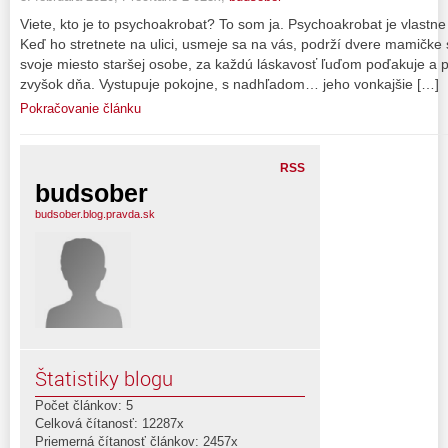
Viete, kto je to psychoakrobat? To som ja. Psychoakrobat je vlastn
Keď ho stretnete na ulici, usmeje sa na vás, podrží dvere mamičke
svoje miesto staršej osobe, za každú láskavosť ľuďom poďakuje a 
zvyšok dňa. Vystupuje pokojne, s nadhľadom… jeho vonkajšie […]
Pokračovanie článku
RSS
budsober
budsober.blog.pravda.sk
Štatistiky blogu
Počet článkov: 5
Celková čítanosť: 12287x
Priemerná čítanosť článkov: 2457x