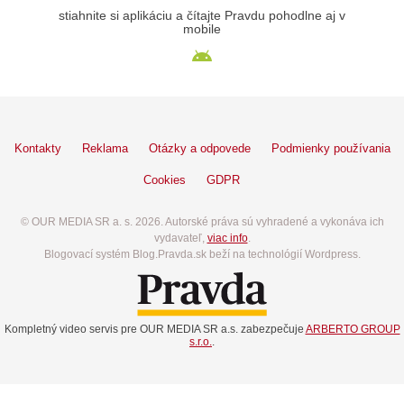
stiahnite si aplikáciu a čítajte Pravdu pohodlne aj v
mobile
Kontakty
Reklama
Otázky a odpovede
Podmienky používania
Cookies
GDPR
© OUR MEDIA SR a. s. 2026. Autorské práva sú vyhradené a vykonáva ich
vydavateľ,
viac info
.
Blogovací systém Blog.Pravda.sk beží na technológií Wordpress.
Kompletný video servis pre OUR MEDIA SR a.s. zabezpečuje
ARBERTO GROUP
s.r.o.
.